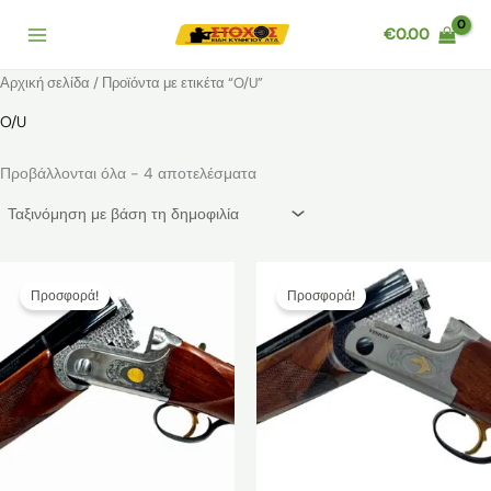
Μετάβαση
€
0.00
στο
περιεχόμενο
Αρχική σελίδα
/ Προϊόντα με ετικέτα “O/U”
O/U
Sorted
Προβάλλονται όλα - 4 αποτελέσματα
by
popularity
Προσφορά!
Προσφορά!