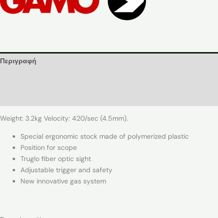
Περιγραφή
Εταιρία
Αξιολογήσεις (0)
Weight: 3.2kg Velocity: 420/sec (4.5mm).
Special ergonomic stock made of polymerized plastic
Position for scope
Truglo fiber optic sight
Adjustable trigger and safety
New innovative gas system