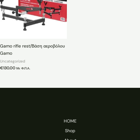
Gamo rifle rest/Βάση αεροβόλου
Gamo
Uncategorized
€
130.00
Με Φ.Π.Α.
HOME
Shop