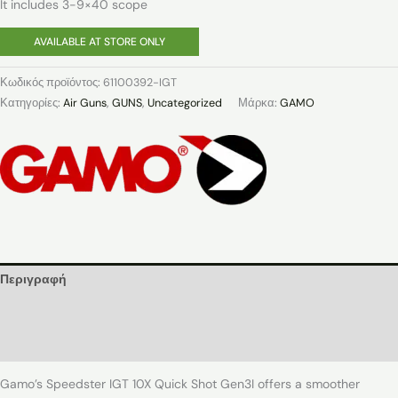
It includes 3-9×40 scope
AVAILABLE AT STORE ONLY
Κωδικός προϊόντος:
61100392-IGT
Κατηγορίες:
Air Guns
,
GUNS
,
Uncategorized
Μάρκα:
GAMO
Περιγραφή
Εταιρία
Αξιολογήσεις (0)
Gamo’s Speedster IGT 10X Quick Shot Gen3I offers a smoother